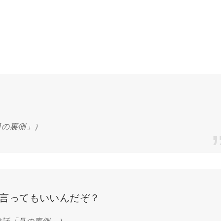
月の裏側」）
言ってもいいんだぞ？
8話「月の裏側」）