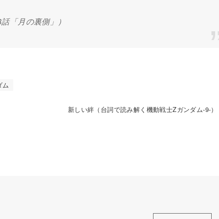
8話「月の裏側」）
ダム
新しい絆（台詞で読み解く機動戦士Zガンダム-9-）