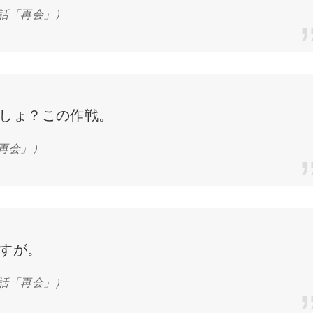
0話「再会」）
しょ？この作戦。
「再会」）
すが。
0話「再会」）