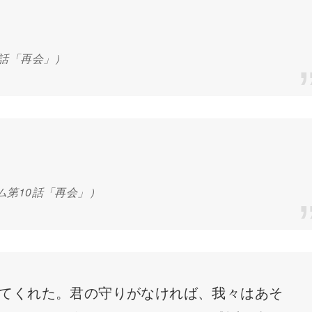
0話「再会」）
ム第10話「再会」）
てくれた。君の守りがなければ、我々はあそ