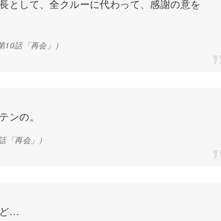
長として、全クルーに代わって、感謝の意を
第10話「再会」）
テンの。
0話「再会」）
ど…