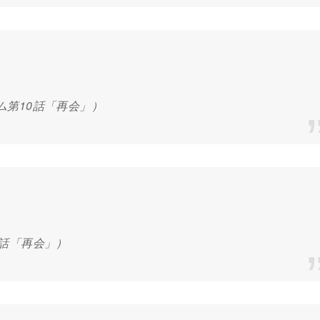
ム第10話「再会」）
0話「再会」）