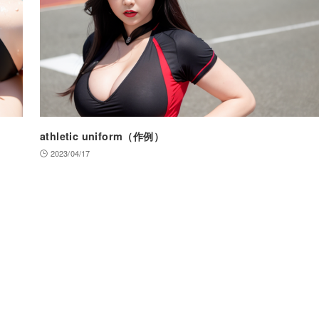
athletic uniform（作例）
2023/04/17