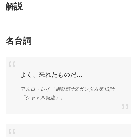
解説
名台詞
よく、来れたものだ…
アムロ・レイ（機動戦士Zガンダム第13話
「シャトル発進」）